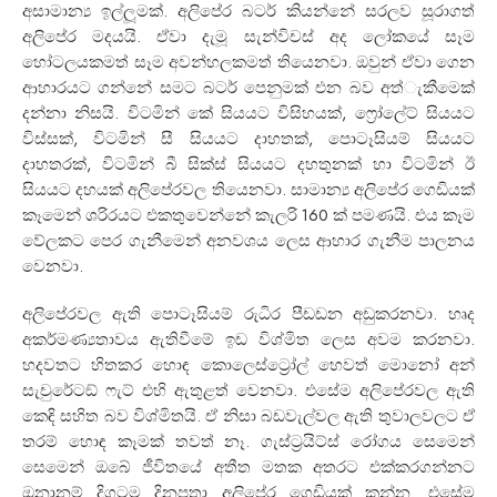
අසාමාන්‍ය ඉල්ලූමක්. අලිපේර බටර් කියන්නේ සරලව සූරාගත්
අලිපේර මදයයි. ඒවා දැමූ සැන්විචස් අද ලෝකයේ සෑම
හෝටලයකමත් සෑම අවන්හලකමත් තියෙනවා. ඔවුන් ඒවා ගෙන
ආහාරයට ගන්නේ සමට බටර් පෙනුමක් එන බව අත්ැකීමෙක්
දන්නා නිසයි. විටමින් කේ සියයට විසිහයක්, ෆ්‍රෝලේට් සියයට
විස්සක්, විටමින් සී සියයට දාහතක්, පොටෑසියම් සියයට
දාහතරක්, විටමින් බී සික්ස් සියයට දහතුනක් හා විටමින් ඊ
සියයට දහයක් අලිපේරවල තියෙනවා. සාමාන්‍ය අලිපේර ගෙඩියක්
කෑමෙන් ශරිරයට එකතුවෙන්නේ කැලරි 160 ක් පමණයි. එය කෑම
වේලකට පෙර ගැනීමෙන් අනවශය ලෙස ආහාර ගැනීම පාලනය
වෙනවා.
අලිපේරවල ඇති පොටෑසියම් රුධිර පීඩඩන අඩුකරනවා. හෘද
අකර්මණ්‍යතාවය ඇතිවීමේ ඉඩ විශ්මිත ලෙස අවම කරනවා.
හදවතට හිතකර හොඳ කොලෙස්ට්‍රෝල් හෙවත් මොනෝ අන්
සැචුරේටඞ් ෆැට් එහි ඇතුළත් වෙනවා. එසේම අලිපේරවල ඇති
කෙඳි සහිත බව විශ්මිතයි. ඒ නිසා බඩවැල්වල ඇති තුවාලවලට ඒ
තරම් හොඳ කෑමක් තවත් නෑ. ගැස්ට්‍රයිට්ස් රෝගය සෙමෙන්
සෙමෙන් ඔබේ ජීවිතයේ අතීත මතක අතරට එක්කරගන්නට
ඔනානම් දිගටම දිනපතා අලිපේර ගෙඩියක් කන්න. එසේම