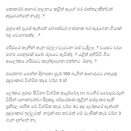
කොතරම් ආහාර පාලනය කළිත් ඇගේ බර රාත්තලකින්වත්
අඩුවෙන්නේ නැද්ද..?
මුහුණේ දෑසේ ඇත්තේ හොණ්ඩර ගණනක බර ඇදගෙන ගියාක්
බඳු වෙහෙසක්ද…?
ශරීරයේ තැනින් තැන එල්ලා වැටෙන මස් වැදිලද..? වයසට වඩා
මහළු පෙනුමක් ඔබේ රූපයට ඇවිත්ද..? යළිත් අහිමිවී ගිය
ආලෝකය ශරීරයට කැන්දාගෙන එන්නට ඕනද..?
එසේනම් මෙන්න දිනපතා ග්‍රෑම් 100 බැගින් ආහාරයට ගතයුතු
පුදුමාකාර විශ්මිත කෑම වර්ග 3 ක්.
ලෝකය පුරාම සිටිනා විශ්මිත ආයුර්වේද හා බටහිර වෛද්‍යවරුන්
විසින් නොනවත්වා සිදුකළ පර්යේෂණ තුළින් ඔප්පු කර ඇති
ප්‍රතිඵල සහිත මේ විශ්මිත කෑම වර්ග 3ට අද ලෝකයේ ඇත්තේ
පුදුමාකාර ඉල්ලූමක්. නමුත් අප තවමත් මේ මැණික් කෑම වර්ග 3
ගැන දන්නේ නෑ.