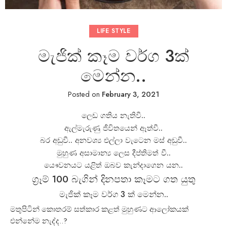
LIFE STYLE
මැජික් කෑම වර්ග 3ක්
මෙන්න..
Posted on
February 3, 2021
ලෙඩ ගතිය නැතිවී..
ඇල්මැරුණු ජීවිතයෙන් ඈත්වී..
බර අඩුවී.. අනවශ්‍ය එල්ලා වැටෙන මස් අඩුවී..
මුහුණ අසාමාන්‍ය ලෙස දීප්තිමත් වී..
යෙෳවනයට යළිත් ඔබව කැන්දාගෙන යන..
ග්‍රෑම් 100 බැගින් දිනපතා කෑමට ගත යුතු
මැජික් කෑම වර්ග 3 ක් මෙන්න..
මතුපිටින් කොතරම් සත්කාර කළත් මුහුණට ආලෝකයක්
එන්නේම නැද්ද..?