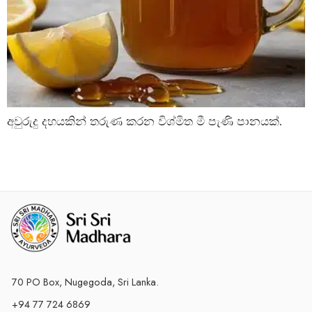
අවුරුදු දහයකින් තරුණ කරන විශ්මිත මී පැණි පානයක්.
70 PO Box, Nugegoda, Sri Lanka.
+94 77 724 6869