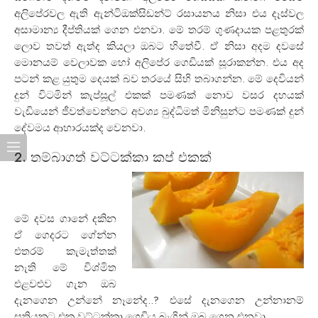
අලිපේරවල ඇති ඇන්ටිඔක්සිඩන්ට් රසායනය නිසා එය දෑස්වල
අසාමාන්‍ය දීප්තියක් ගෙන එනවා. මේ තරම් ගුණදායක පළතුරක්
ලොව තවත් ඇත්ද කියලා ඔබට හිතේවී. ඒ නිසා අදම දවසේ
මොනයම් වෙලාවක හෝ අලිපේර ගෙඩියක් සූරාකන්න. එය අද
පටන් කළ යුතුම දෙයක් බව තරයේ සිහි තබාගන්න. මේ දෙවියන්
දුන් විටමින් කැප්සූල් එකක් පමණක් නොව වසර දහයක්
වැඩියෙන් ජීවත්වෙන්නට අවශ්‍ය බුද්ධිමත් මිනිසුන්ට පමණක් දුන්
දේවමය ආහාරයක්ද වෙනවා.
2. තම්බාගත් වට්ටක්කා කප් එකක්
මේ දවස ගානේ දකින
ඒ ගෙදරට ගේන්න
එතරම් කැමැත්තක්
නැති මේ විශ්මිත
එළවළුව ගැන ඔබ
දැනගෙන උන්නේ නෑනේද..? එසේ දැනගෙන උන්නානම්
සතියකට එක වට්ටක්කා ගෙඩිය බැගින් ඔබ ගෙන එනවා.