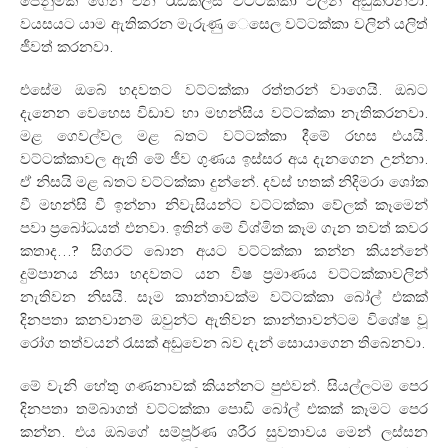
පෙනුමක් ගෙන එන රැඩිකල්ස් වට්ටක්කා වලින් අඩුකරනවා.
වයසයට යාම ඇතිකරන මැරුණු ෙසෙල වට්ටක්කා වලින් යලිත්
ජීවත් කරනවා.
එසේම ඔබේ හදවතට වට්ටක්කා රත්තරන් වාගෙයි. ඔබට
දැනෙන වෙහෙස විඩාව හා මහන්සිය වට්ටක්කා නැතිකරනවා.
මළ ගෙවල්වල මළ බතට වට්ටක්කා දීමේ රහස එයයි.
වට්ටක්කාවල ඇති මේ ජීව ගුණය ඉස්සර අය දැනගෙන උන්නා.
ඒ නිසයි මළ බතට වට්ටක්කා දුන්නේ. දවස් හතක් නිදිමරා ශෝක
වී මහන්සි වී ඉන්නා නිවැසියන්ට වට්ටක්කා වේලක් කෑමෙන්
පවා ප්‍රබෝධයත් එනවා. ඉතින් මේ විශ්මිත කෑම ගැන තවත් කවර
කතාද…? සිගරට් බොන අයට වට්ටක්කා කන්න කියන්නේ
දුම්පානය නිසා හදවතට යන විෂ ප්‍රමාණය වට්ටක්කාවලින්
නැතිවන නිසයි. සෑම කාන්තාවක්ම වට්ටක්කා බෝල් එකක්
දිනපතා කනවානම් ඔවුන්ට ඇතිවන කාන්තාවන්ටම විශේෂ වූ
රෝග තත්වයන් රැසක් අඩුවෙන බව දැන් සොයාගෙන තිබෙනවා.
මේ වැනි හේතු ගණනාවක් කියන්නට පුළුවන්. සියල්ලටම පෙර
දිනපතා තම්බාගත් වට්ටක්කා පොඩි බෝල් එකක් කෑමට පෙර
කන්න. එය ඔබගේ සම්පූර්ණ ශරීර සුවතාවය මෙන් ලස්සන