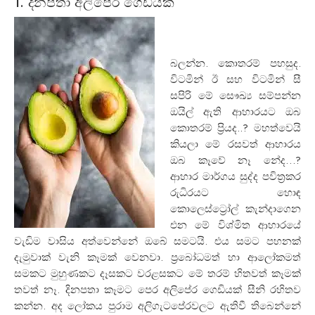
1. දිනපතා අලිපේර ගෙඩියක්
බලන්න. කොතරම් පහසුද.
විටමින් ඊ සහ විටමින් සී
සපිරි මේ සෞඛ්‍ය සම්පන්න
ඔයිල් ඇති ආහාරයට ඔබ
කොතරම් ප්‍රියද..? මහත්වෙයි
කියලා මේ රසවත් ආහාරය
ඔබ කෑවේ නෑ නේද…?
ආහාර මාර්ගය සුද්ද පවිත‍්‍රකර
රුධිරයට හොඳ
කොලෙස්ට්‍රෝල් කැන්දාගෙන
එන මේ විශ්මිත ආහාරයේ
වැඩිම වාසිය අත්වෙන්නේ ඔබේ සමටයි. එය සමට පහනක්
දැමුවාක් වැනි කෑමක් වෙනවා. ප්‍රබෝධමත් හා ආලෝකමත්
සමකට මුහුණකට දෑසකට වරළසකට මේ තරම් හිතවත් කෑමක්
තවත් නෑ. දිනපතා කෑමට පෙර අලිපේර ගෙඩියක් සීනි රහිතව
කන්න. අද ලෝකය පුරාම අලිගැටපේරවලට ඇතිවී තිබෙන්නේ