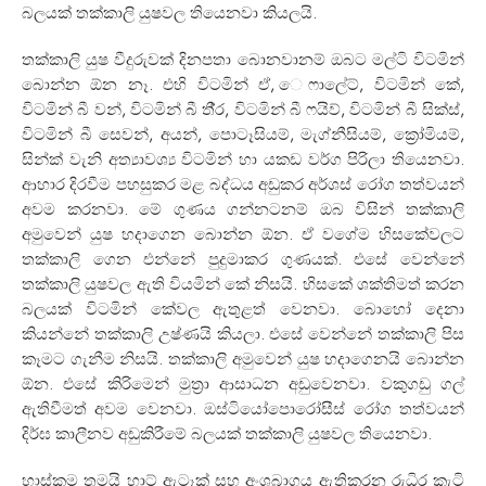
බලයක් තක්කාලි යුෂවල තියෙනවා කියලයි.
තක්කාලි යුෂ වීදුරුවක් දිනපතා බොනවානම් ඔබට මල්ටි විටමින්
බොන්න ඕන නෑ. එහි විටමින් ඒ, ෙෆාලේට්, විටමින් කේ,
විටමින් බී වන්, විටමින් බී තී‍්‍ර, විටමින් බී ෆයිව්, විටමින් බී සික්ස්,
විටමින් බී සෙවන්, අයන්, පොටෑසියම්, මැග්නීසියම්, ක්‍රෝමියම්,
සින්ක් වැනි අත්‍යාවශ්‍ය විටමින් හා යකඩ වර්ග පිරිලා තියෙනවා.
ආහාර දිරවීම පහසුකර මළ බද්ධය අඩුකර අර්ශස් රෝග තත්වයන්
අවම කරනවා. මේ ගුණය ගන්නටනම් ඔබ විසින් තක්කාලි
අමුවෙන් යුෂ හදාගෙන බොන්න ඕන. ඒ වගේම හිසකේවලට
තක්කාලි ගෙන එන්නේ පුදුමාකර ගුණයක්. එසේ වෙන්නේ
තක්කාලි යුෂවල ඇති වියමින් කේ නිසයි. හිසකේ ශක්තිමත් කරන
බලයක් විටමින් කේවල ඇතුළත් වෙනවා. බොහෝ දෙනා
කියන්නේ තක්කාලි උෂ්ණයි කියලා. එසේ වෙන්නේ තක්කාලි පිස
කෑමට ගැනීම නිසයි. තක්කාලි අමුවෙන් යුෂ හදාගෙනයි බොන්න
ඕන. එසේ කිරිමෙන් මුත‍්‍රා ආසාධන අඩුවෙනවා. වකුගඩු ගල්
ඇතිවීමත් අවම වෙනවා. ඔස්ටියෝපොරෝසීස් රෝග තත්වයන්
දිර්ඝ කාලීනව අඩුකිරීමේ බලයක් තක්කාලි යුෂවල තියෙනවා.
හාස්කම තමයි හාට් ඇටෑක් සහ අංශබාගය ඇතිකරන රුධිර කැටි