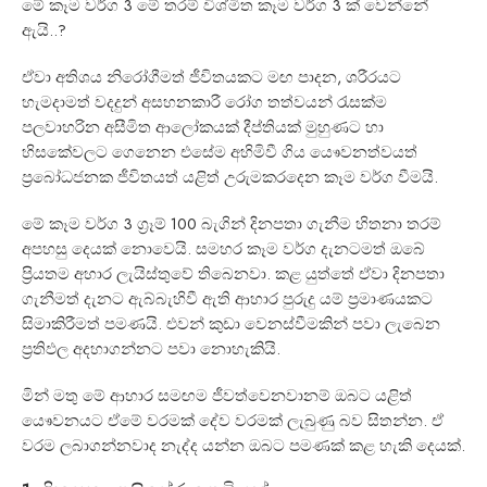
මේ කෑම වර්ග 3 මේ තරම් විශ්මිත කෑම වර්ග 3 ක් වෙන්නේ
ඇයි..?
ඒවා අතිශය නිරෝගීමත් ජීවිතයකට මඟ පාදන, ශරීරයට
හැමදාමත් වදදුන් අසහනකාරී රෝග තත්වයන් රැසක්ම
පලවාහරින අසීමිත ආලෝකයක් දීප්තියක් මුහුණට හා
හිසකේවලට ගෙනෙන එසේම අහිමිවී ගිය යෙෳවනත්වයත්
ප්‍රබෝධජනක ජීවිතයත් යළිත් උරුමකරදෙන කෑම වර්ග වීමයි.
මේ කෑම වර්ග 3 ග්‍රෑම් 100 බැගින් දිනපතා ගැනීම හිතනා තරම්
අපහසු දෙයක් නොවෙයි. සමහර කෑම වර්ග දැනටමත් ඔබේ
ප්‍රියතම අහාර ලැයිස්තුවේ තිබෙනවා. කළ යුත්තේ ඒවා දිනපතා
ගැනීමත් දැනට ඇබ්බැහිවී ඇති ආහාර පුරුදු යම් ප්‍රමාණයකට
සිමාකිරීමත් පමණයි. එවන් කුඩා වෙනස්වීමකින් පවා ලැබෙන
ප්‍රතිඵල අදහාගන්නට පවා නොහැකියි.
මින් මතු මේ ආහාර සමඟම ජීවත්වෙනවානම් ඔබට යළිත්
යෙෳවනයට ඒමේ වරමක් දේව වරමක් ලැබුණු බව සිතන්න. ඒ
වරම ලබාගන්නවාද නැද්ද යන්න ඔබට පමණක් කළ හැකි දෙයක්.