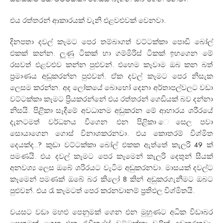
එය රත්තරන් ආකාරයක් වැනි එළවළුවක් වෙනවා.
දිනපතා දවල් කෑමට පෙර තම්බාගත් වට්ටක්කා පොඩි බෝල්
එකක් කන්න. ලූණු ටිකක් හා ගම්මිරිස් ටිකක් ඉහගෙන මේ
රසවත් එළවළුව කන්න පුළුවන්. එහෙම කෑවාම ඔබ කන බත්
ප්‍රමාණය අඩුකරන්න පුළුවන්. ඒක දවල් කෑමට පෙර නිසැක
ලෙසම කරන්න. අද ලෝකයේ බොහෝ දෙනා අර්තාපල්වලට වඩා
වට්ටක්කා කෑමට ප්‍රියකරන්නේ එය රත්තරන් ගෙඩියක් බව දන්නා
නිසයි. පිළිකා සෑදීමේ අවධානම අඩුකරන මේ ආහාරය ශරීරයේ
දැනටමත් වර්ධනය වීගෙන එන පිළිකා ෙසෙල පවා
සොයාගෙන ගොස් විනාශකරනවා. එය කොතරම් විශ්මිත
දෙයක්ද..? කුඩා වට්ටක්කා බෝල් එකක ඇත්තේ කැලරි 49 ක්
පමණයි. එය දවල් කෑමට පෙර කෑමෙන් කැලරි දෙතුන් සීයක්
අනවශ්‍ය ලෙස ඔබේ ශරිරයට වැටිම අඩුකරනවා. මාසයක් දවල්ට
කෑමෙන් පමණක් ඔබේ බර කිලෝ 8 කින් අඩුකරගැනීමට ඔබට
පුළුවන්. එය රෑ කෑමටත් පෙර කරනවානම් ප්‍රතිඵල විශ්මිතයි.
වයසට වඩා මහළු පෙනුමක් ගෙන එන මුහුණට අධික විඩාබර