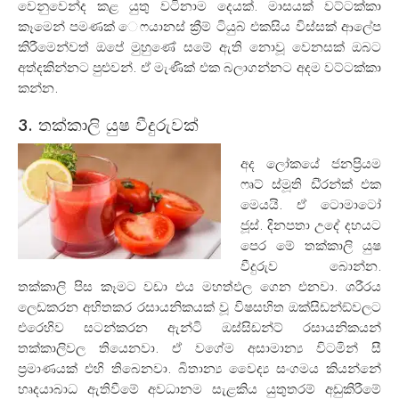
වෙනුවෙන්ද කළ යුතු වටිනාම දෙයක්. මාසයක් වට්ටක්කා
කෑමෙන් පමණක් ෙෆයානස් ක්‍රීම් ටියුබ් එකසිය විස්සක් ආලේප
කිරීමෙන්වත් ඔපේ මුහුණේ සමේ ඇති නොවූ වෙනසක් ඔබට
අත්දකින්නට පුළුවන්. ඒ මැණික් එක බලාගන්නට අදම වට්ටක්කා
කන්න.
3. තක්කාලි යුෂ වීදුරුවක්
අද ලෝකයේ ජනප්‍රියම
ෆෘට් ස්මූති ඩි‍්‍රන්ක් එක
මෙයයි. ඒ ටොමාටෝ
ජූස්. දිනපතා උදේ දහයට
පෙර මේ තක්කාලි යුෂ
වීදුරුව බොන්න.
තක්කාලි පිස කෑමට වඩා එය මහත්ඵල ගෙන එනවා. ශරීරය
ලෙඩකරන අහිතකර රසායනිකයක් වූ විෂසහිත ඔක්සිඩන්ඞ්වලට
එරෙහිව සටන්කරන ඇන්ටි ඔස්සිඩන්ට් රසායනිකයන්
තක්කාලිවල තියෙනවා. ඒ වගේම අසාමාන්‍ය විටමින් සී
ප්‍රමාණයක් එහි තිබෙනවා. බිතාන්‍ය වෛද්‍ය සංගමය කියන්නේ
හෘදයාබාධ ඇතිවීමේ අවධානම සැළකිය යුතුතරම් අඩුකිරීමේ