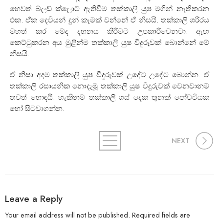
හෙවත් බ්ලඩ් ක්ලොට් ඇතිවීම තක්කාලි යුෂ මගින් නැතිකරන
එක. ඒක දෙවියන් දුන් කෑමක් වන්නේ ඒ නිසයි. තක්කාලි ශරීරය
මහත් කර මේද දහනය කිරීමට උපකාරීවෙනවා. ඇඟ
කෙට්ටුකරන අය මුළින්ම තක්කාලි යුෂ විදුරුවක් බොන්නේ මේ
නිසයි.
ඒ නිසා අදම තක්කාලි යුෂ වීදුරුවක් උදේට උදේට බොන්න. ඒ
තක්කාලි රසායනික නොදැමූ තක්කාලි යුෂ වීදුරුවක් වෙනවානම්
තවත් හොඳයි. හැකිනම් තක්කාලි ගස් දෙක තුනක් පෝච්චියක
හෝ සිටවාගන්න.
NEXT
Leave a Reply
Your email address will not be published.
Required fields are