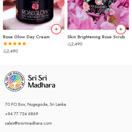
Rose Glow Day Cream
Skin Brightening Rose Scrub
රු
2,490
Rated
5.00
රු
2,490
out of 5
70 PO Box, Nugegoda, Sri Lanka.
+94 77 724 6869
sales@srisrimadhara.com