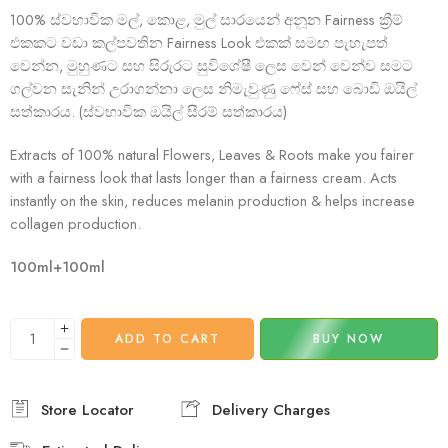
100% ස්වභාවික මල්, කොළ, මුල් සාරයෙන් අනූන Fairness ක්‍රීම්
එකකට වඩා කල්පවතින Fairness Look එකක් සමඟ පැහැපත්
වෙන්න, මුහුණට සහ සිරුරට සුවිශේෂී ලෙස වෙන් වෙන්ව සමට
ගල්වන සැනින් උරාගන්නා ලෙස නිමැවුණු ෆේස් සහ බොඩි ඔයිල්
සත්කාරය. (ස්වභාවික ඔයිල් සීරම් සත්කාරය)
Extracts of 100% natural Flowers, Leaves & Roots make you fairer
with a fairness look that lasts longer than a fairness cream. Acts
instantly on the skin, reduces melanin production & helps increase
collagen production.
100ml+100ml
ADD TO CART
BUY NOW