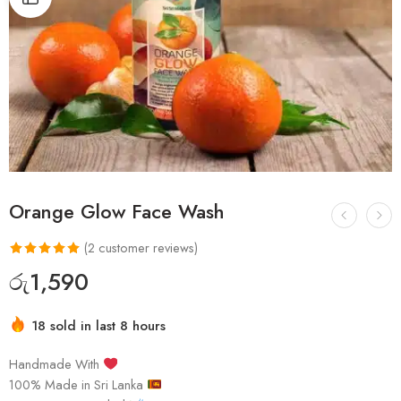
Orange Glow Face Wash
(
2
customer reviews)
Rated
2
5.00
රු
1,590
out of 5
based on
18 sold in last 8 hours
customer
ratings
Handmade With
100% Made in Sri Lanka