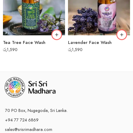
Tea Tree Face Wash
Lavender Face Wash
රු
1,590
රු
1,590
70 PO Box, Nugegoda, Sri Lanka.
+94 77 724 6869
sales@srisrimadhara.com