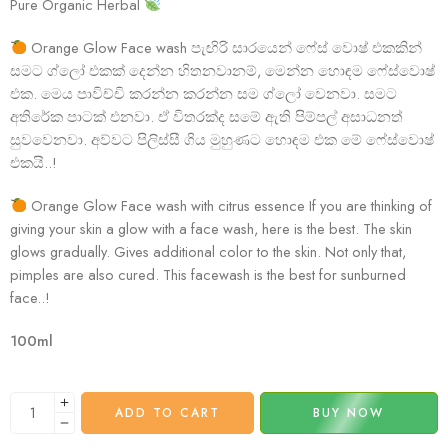
Pure Organic Herbal
Orange Glow Face wash පැඟිරි සාරයෙන් ෆේස් වොෂ් එකකින්
සමට ග්ලෝ එකක් දෙන්න හිතනවානම්, මෙන්න හොඳම ෆේස්වොෂ්
එක. මෙය පාවිච්චි කරන්න කරන්න සම ග්ලෝ වෙනවා. සමට
අතිරේක පාටක් එනවා. ඒ විතරක්ද සමේ ඇති පිම්පල් අසාධනත්
සුවවෙනවා. අව්වට පිලිස්සී ගිය මුහුණට හොඳම එක මේ ෆේස්වොෂ්
එකයි..!
Orange Glow Face wash with citrus essence If you are thinking of
giving your skin a glow with a face wash, here is the best. The skin
glows gradually. Gives additional color to the skin. Not only that,
pimples are also cured. This facewash is the best for sunburned
face..!
100ml
ADD TO CART
BUY NOW